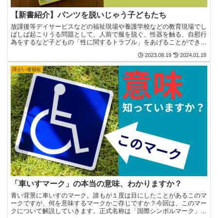
【新書紹介】パンツを脱いじゃう子どもたち
放課後等デイサービスなどの福祉現場や養護学校などの教育現場でし
ばしば起こりうる問題として、人前で服を脱ぐ、性器を触る、自慰行
為をするなど子どもの「性に関するトラブル」をあげることができま
す。こうした問題に向き合った書籍があります。今回は、坂...
2023.08.19
2024.01.18
障がい者福祉
「車いすマーク」の本当の意味、わかりますか？
青い背景に車いすのマーク。誰もが１度は目にしたことがあるこのマ
ークですが、何を意味するマークかご存じですか？今回は、このマー
クについて解説していきます。正式名称は「国際シンボルマーク」こ